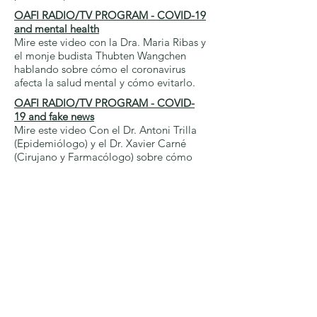
OAFI RADIO/TV PROGRAM - COVID-19
and mental health
Mire este video con la Dra. Maria Ribas y
el monje budista Thubten Wangchen
hablando sobre cómo el coronavirus
afecta la salud mental y cómo evitarlo.
OAFI RADIO/TV PROGRAM
- COVID-
19 and fake news
Mire este video Con el Dr. Antoni Trilla
(Epidemiólogo) y el Dr. Xavier Carné
(Cirujano y Farmacólogo) sobre cómo
evitar las noticias falsas sobre COVID-19.
Contact us
hello@jointaction.info
Thank you to all our national and
international collaborators for the
links to their resources.